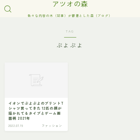
アツオの森
色々な内容の木（記事）が鬱蒼とした森（ブログ）
TAG
ぷよぷよ
イオンでぷよぷよのプリントT
シャツ買ってきた 12匹の顔が
描かれてるタイプとゲーム画
面柄 2021年
2022.07.19
ファッション