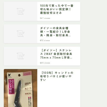
100均で買った中で一番
切れ味がいい剪定鋏！
最強枝切はさみ
847
views
ダイソーの金具全種
類・一覧紹介！L字金
具・隅金・取付金具な
ど
670
views
【ダイソー】ステンレ
ス 2WAY 金折取付金具
75mm x 75mm L字金具
ジョイント金具
648
views
【100均】キャンドゥの
布切りバサミが使いや
すい