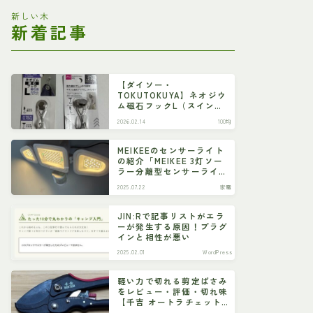
新しい木
新着記事
【ダイソー・
TOKUTOKUYA】ネオジウ
ム磁石フックL（スイン
グ）
2026.02.14
100均
MEIKEEのセンサーライト
の紹介「MEIKEE 3灯ソー
ラー分離型センサーライ
ト」
2025.07.22
家電
JIN:Rで記事リストがエラ
ーが発生する原因！プラグ
インと相性が悪い
2025.02.01
WordPress
軽い力で切れる剪定ばさみ
をレビュー・評価・切れ味
【千吉 オートラチェット
剪定鋏 SGP-55R】