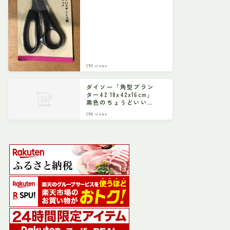
598
views
ダイソー「角型プラン
ター42 18x42x16cm」
黒色のちょうどいいサ
イズ
596
views