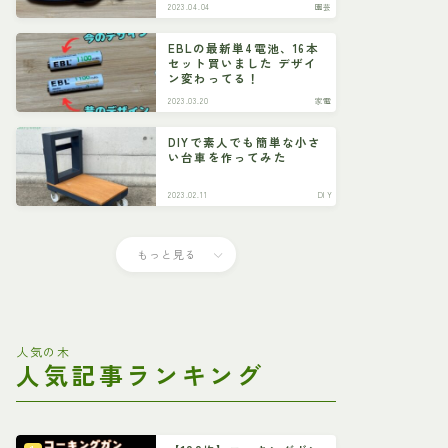
2023.04.04
園芸
EBLの最新単4電池、16本
セット買いました デザイ
ン変わってる！
2023.03.20
家電
DIYで素人でも簡単な小さ
い台車を作ってみた
2023.02.11
DIY
もっと見る
人気の木
人気記事ランキング