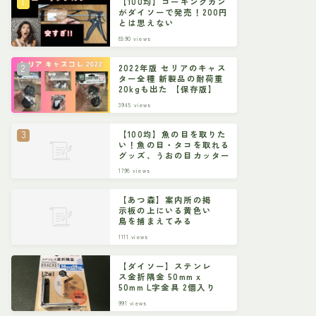
【100均】コーキングガン
がダイソーで発売！200円
とは思えない
8590
views
2022年版 セリアのキャス
ター全種 新製品の耐荷重
20kgも出た 【保存版】
3945
views
【100均】魚の目を取りた
い！魚の目・タコを取れる
グッズ、うおの目カッター
1798
views
【あつ森】案内所の掲
示板の上にいる黄色い
鳥を捕まえてみる
1111
views
【ダイソー】ステンレ
ス金折隅金 50mm x
50mm L字金具 2個入り
991
views