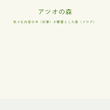
アツオの森
色々な内容の木（記事）が鬱蒼とした森（ブログ）