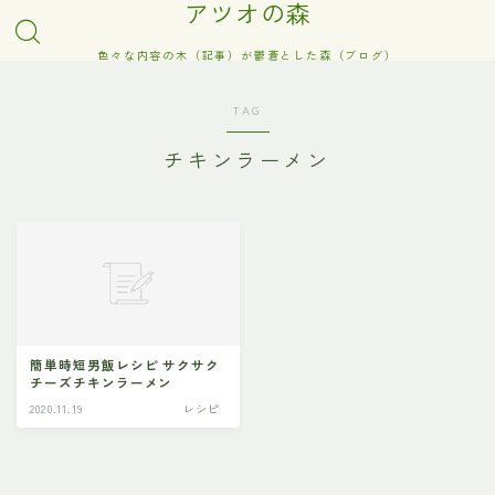
アツオの森
色々な内容の木（記事）が鬱蒼とした森（ブログ）
TAG
チキンラーメン
簡単時短男飯レシピ サクサク
チーズチキンラーメン
2020.11.19
レシピ