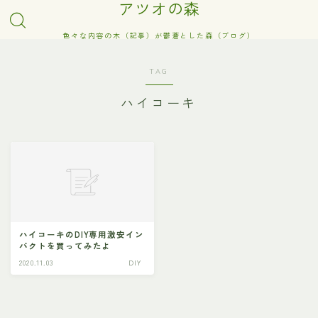
アツオの森
色々な内容の木（記事）が鬱蒼とした森（ブログ）
TAG
ハイコーキ
ハイコーキのDIY専用激安イン
パクトを買ってみたよ
2020.11.03
DIY