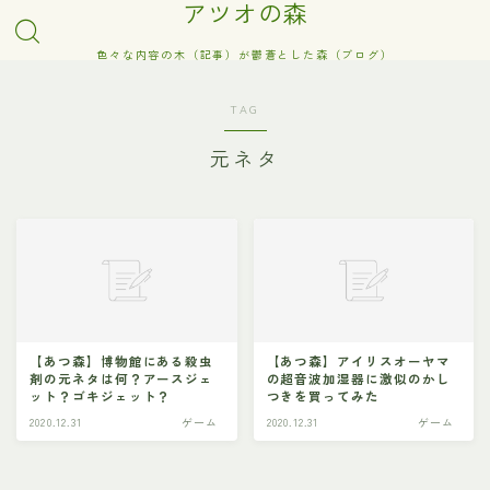
アツオの森
色々な内容の木（記事）が鬱蒼とした森（ブログ）
TAG
元ネタ
【あつ森】博物館にある殺虫
【あつ森】アイリスオーヤマ
剤の元ネタは何？アースジェ
の超音波加湿器に激似のかし
ット？ゴキジェット？
つきを買ってみた
2020.12.31
ゲーム
2020.12.31
ゲーム