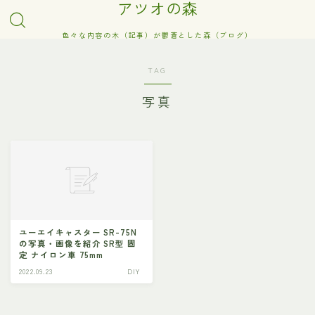
アツオの森
色々な内容の木（記事）が鬱蒼とした森（ブログ）
TAG
写真
ユーエイキャスター SR-75N
の写真・画像を紹介 SR型 固
定 ナイロン車 75mm
2022.09.23
DIY