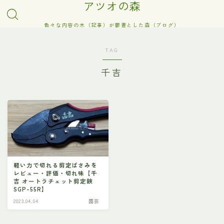
アツオの森
色々な内容の木（記事）が鬱蒼とした森（ブログ）
TAG
千吉
軽い力で切れる剪定ばさみを
レビュー・評価・切れ味【千
吉 オートラチェット剪定鋏
SGP-55R】
2023.04.04
園芸