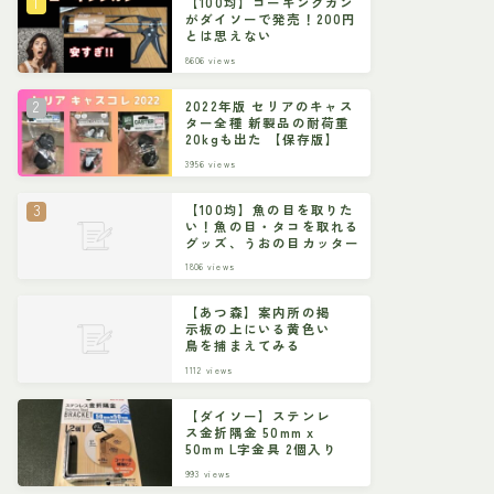
【100均】コーキングガン
がダイソーで発売！200円
とは思えない
8606
views
2022年版 セリアのキャス
ター全種 新製品の耐荷重
20kgも出た 【保存版】
3956
views
【100均】魚の目を取りた
い！魚の目・タコを取れる
グッズ、うおの目カッター
1806
views
【あつ森】案内所の掲
示板の上にいる黄色い
鳥を捕まえてみる
1112
views
【ダイソー】ステンレ
ス金折隅金 50mm x
50mm L字金具 2個入り
993
views