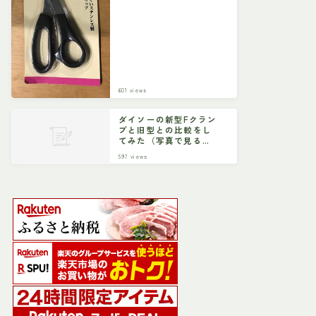
601
views
ダイソーの新型Fクラン
プと旧型との比較をし
てみた（写真で見る比
較）
597
views