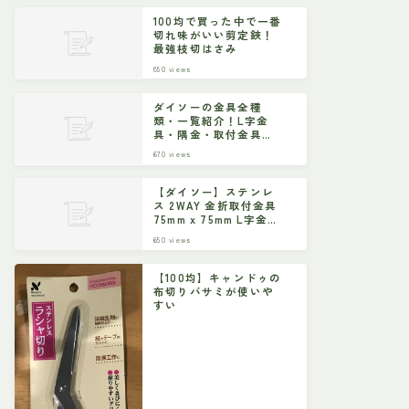
100均で買った中で一番
切れ味がいい剪定鋏！
最強枝切はさみ
850
views
ダイソーの金具全種
類・一覧紹介！L字金
具・隅金・取付金具な
ど
670
views
【ダイソー】ステンレ
ス 2WAY 金折取付金具
75mm x 75mm L字金具
ジョイント金具
650
views
【100均】キャンドゥの
布切りバサミが使いや
すい