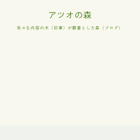
アツオの森
色々な内容の木（記事）が鬱蒼とした森（ブログ）