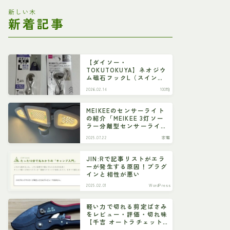
新しい木
新着記事
【ダイソー・
TOKUTOKUYA】ネオジウ
ム磁石フックL（スイン
グ）
2026.02.14
100均
MEIKEEのセンサーライト
の紹介「MEIKEE 3灯ソー
ラー分離型センサーライ
ト」
2025.07.22
家電
JIN:Rで記事リストがエラ
ーが発生する原因！プラグ
インと相性が悪い
2025.02.01
WordPress
軽い力で切れる剪定ばさみ
をレビュー・評価・切れ味
【千吉 オートラチェット
剪定鋏 SGP-55R】