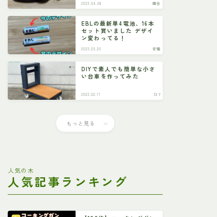
2023.04.04
園芸
EBLの最新単4電池、16本
セット買いました デザイ
ン変わってる！
2023.03.20
家電
DIYで素人でも簡単な小さ
い台車を作ってみた
2023.02.11
DIY
もっと見る
人気の木
人気記事ランキング