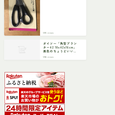
598
views
ダイソー「角型プラン
ター42 18x42x16cm」
黒色のちょうどいいサ
イズ
596
views