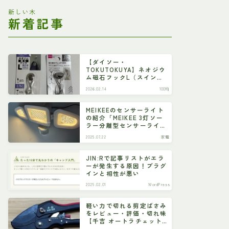
新しい木
新着記事
【ダイソー・
TOKUTOKUYA】ネオジウ
ム磁石フックL（スイン
グ）
2026.02.14
100均
MEIKEEのセンサーライト
の紹介「MEIKEE 3灯ソー
ラー分離型センサーライ
ト」
2025.07.22
家電
JIN:Rで記事リストがエラ
ーが発生する原因！プラグ
インと相性が悪い
2025.02.01
WordPress
軽い力で切れる剪定ばさみ
をレビュー・評価・切れ味
【千吉 オートラチェット
剪定鋏 SGP-55R】