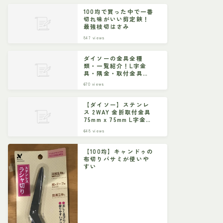
100均で買った中で一番
切れ味がいい剪定鋏！
最強枝切はさみ
847
views
ダイソーの金具全種
類・一覧紹介！L字金
具・隅金・取付金具な
ど
670
views
【ダイソー】ステンレ
ス 2WAY 金折取付金具
75mm x 75mm L字金具
ジョイント金具
648
views
【100均】キャンドゥの
布切りバサミが使いや
すい