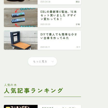
2023.04.04
園芸
EBLの最新単4電池、16本
セット買いました デザイ
ン変わってる！
2023.03.20
家電
DIYで素人でも簡単な小さ
い台車を作ってみた
2023.02.11
DIY
もっと見る
人気の木
人気記事ランキング