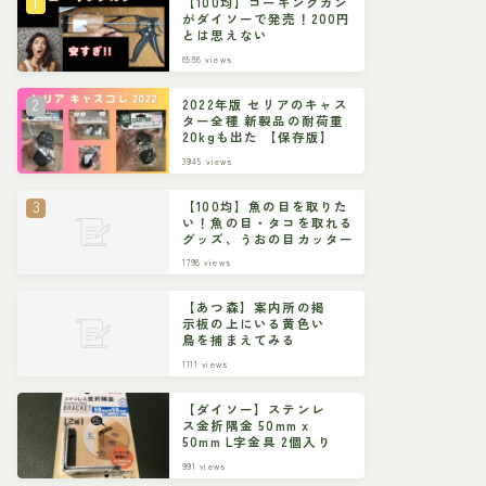
【100均】コーキングガン
がダイソーで発売！200円
とは思えない
8588
views
2022年版 セリアのキャス
ター全種 新製品の耐荷重
20kgも出た 【保存版】
3945
views
【100均】魚の目を取りた
い！魚の目・タコを取れる
グッズ、うおの目カッター
1798
views
【あつ森】案内所の掲
示板の上にいる黄色い
鳥を捕まえてみる
1111
views
【ダイソー】ステンレ
ス金折隅金 50mm x
50mm L字金具 2個入り
991
views