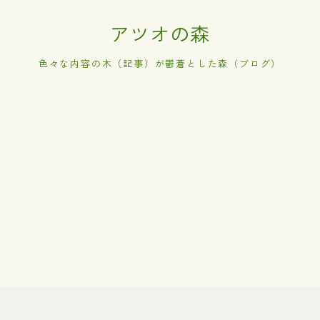
アツオの森
色々な内容の木（記事）が鬱蒼とした森（ブログ）