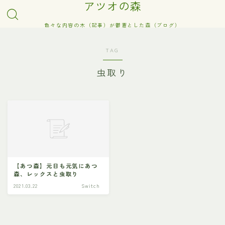
アツオの森
色々な内容の木（記事）が鬱蒼とした森（ブログ）
TAG
虫取り
【あつ森】元日も元気にあつ
森、レックスと虫取り
2021.03.22
Switch