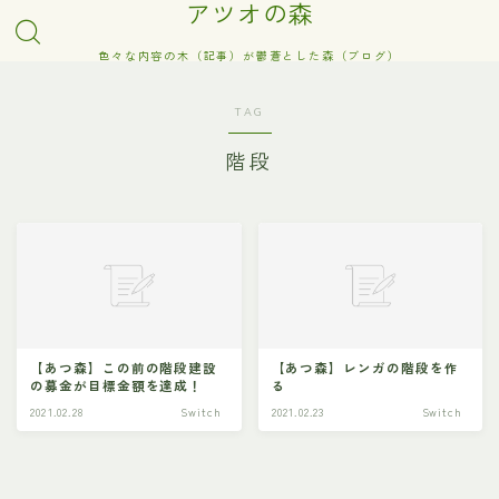
アツオの森
色々な内容の木（記事）が鬱蒼とした森（ブログ）
TAG
階段
【あつ森】この前の階段建設
【あつ森】レンガの階段を作
の募金が目標金額を達成！
る
2021.02.28
Switch
2021.02.23
Switch