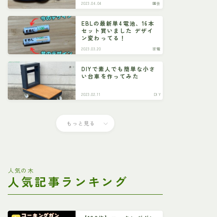
2023.04.04
園芸
EBLの最新単4電池、16本
セット買いました デザイ
ン変わってる！
2023.03.20
家電
DIYで素人でも簡単な小さ
い台車を作ってみた
2023.02.11
DIY
もっと見る
人気の木
人気記事ランキング