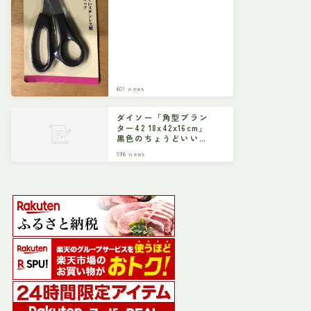
601
views
ダイソー「角型プラン
ター42 18x42x16cm」
黒色のちょうどいいサ
イズ
596
views