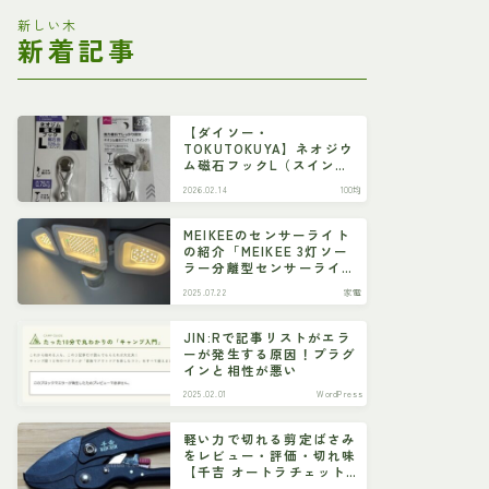
新しい木
新着記事
【ダイソー・
TOKUTOKUYA】ネオジウ
ム磁石フックL（スイン
グ）
2026.02.14
100均
MEIKEEのセンサーライト
の紹介「MEIKEE 3灯ソー
ラー分離型センサーライ
ト」
2025.07.22
家電
JIN:Rで記事リストがエラ
ーが発生する原因！プラグ
インと相性が悪い
2025.02.01
WordPress
軽い力で切れる剪定ばさみ
をレビュー・評価・切れ味
【千吉 オートラチェット
剪定鋏 SGP-55R】