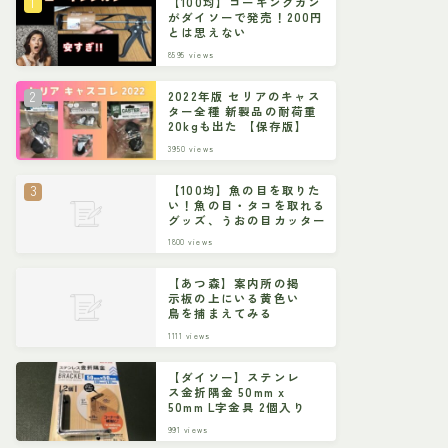
【100均】コーキングガン
がダイソーで発売！200円
とは思えない
8595
views
2022年版 セリアのキャス
ター全種 新製品の耐荷重
20kgも出た 【保存版】
3950
views
【100均】魚の目を取りた
い！魚の目・タコを取れる
グッズ、うおの目カッター
1800
views
【あつ森】案内所の掲
示板の上にいる黄色い
鳥を捕まえてみる
1111
views
【ダイソー】ステンレ
ス金折隅金 50mm x
50mm L字金具 2個入り
991
views