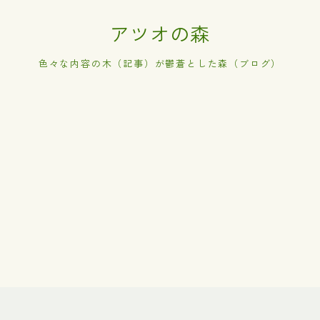
アツオの森
色々な内容の木（記事）が鬱蒼とした森（ブログ）