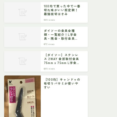
100均で買った中で一番
切れ味がいい剪定鋏！
最強枝切はさみ
848
views
ダイソーの金具全種
類・一覧紹介！L字金
具・隅金・取付金具な
ど
670
views
【ダイソー】ステンレ
ス 2WAY 金折取付金具
75mm x 75mm L字金具
ジョイント金具
648
views
【100均】キャンドゥの
布切りバサミが使いや
すい