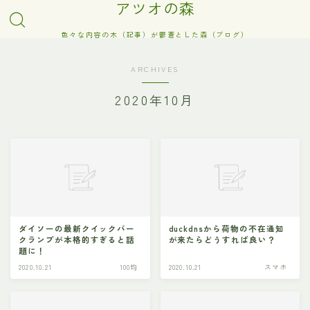
アツオの森
色々な内容の木（記事）が鬱蒼とした森（ブログ）
ARCHIVES
2020年10月
ダイソーの最新クイックバー
duckdnsから荷物の不在通知
クランプが本格的すぎると話
が来たらどうすれば良い？
題に！
2020.10.21
100均
2020.10.21
スマホ