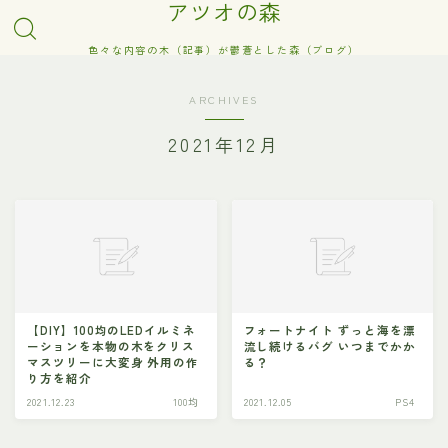
アツオの森
色々な内容の木（記事）が鬱蒼とした森（ブログ）
ARCHIVES
2021年12月
【DIY】100均のLEDイルミネ
フォートナイト ずっと海を漂
ーションを本物の木をクリス
流し続けるバグ いつまでかか
マスツリーに大変身 外用の作
る？
り方を紹介
2021.12.23
100均
2021.12.05
PS4