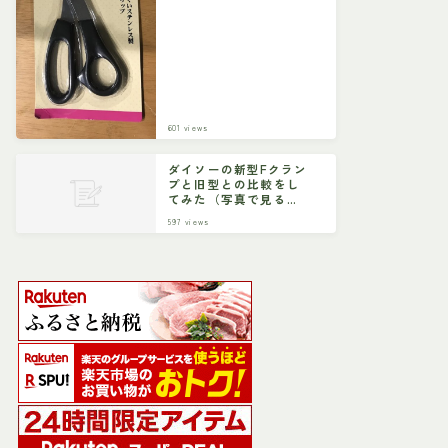
601
views
ダイソーの新型Fクラン
プと旧型との比較をし
てみた（写真で見る比
較）
597
views