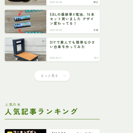
2023.04.04
園芸
EBLの最新単4電池、16本
セット買いました デザイ
ン変わってる！
2023.03.20
家電
DIYで素人でも簡単な小さ
い台車を作ってみた
2023.02.11
DIY
もっと見る
人気の木
人気記事ランキング