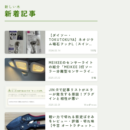
新しい木
新着記事
【ダイソー・
TOKUTOKUYA】ネオジウ
ム磁石フックL（スイン
グ）
2026.02.14
100均
MEIKEEのセンサーライト
の紹介「MEIKEE 3灯ソー
ラー分離型センサーライ
ト」
2025.07.22
家電
JIN:Rで記事リストがエラ
ーが発生する原因！プラグ
インと相性が悪い
2025.02.01
WordPress
軽い力で切れる剪定ばさみ
をレビュー・評価・切れ味
【千吉 オートラチェット
剪定鋏 SGP-55R】