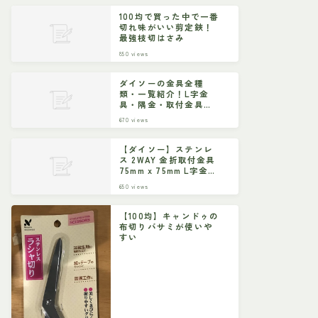
100均で買った中で一番
切れ味がいい剪定鋏！
最強枝切はさみ
850
views
ダイソーの金具全種
類・一覧紹介！L字金
具・隅金・取付金具な
ど
670
views
【ダイソー】ステンレ
ス 2WAY 金折取付金具
75mm x 75mm L字金具
ジョイント金具
650
views
【100均】キャンドゥの
布切りバサミが使いや
すい