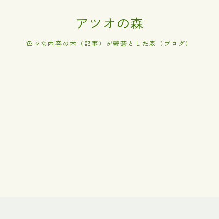
アツオの森
色々な内容の木（記事）が鬱蒼とした森（ブログ）