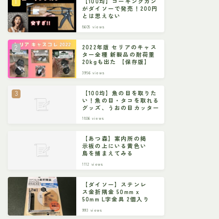
【100均】コーキングガン
がダイソーで発売！200円
とは思えない
8605
views
2022年版 セリアのキャス
ター全種 新製品の耐荷重
20kgも出た 【保存版】
3956
views
【100均】魚の目を取りた
い！魚の目・タコを取れる
グッズ、うおの目カッター
1806
views
【あつ森】案内所の掲
示板の上にいる黄色い
鳥を捕まえてみる
1112
views
【ダイソー】ステンレ
ス金折隅金 50mm x
50mm L字金具 2個入り
993
views