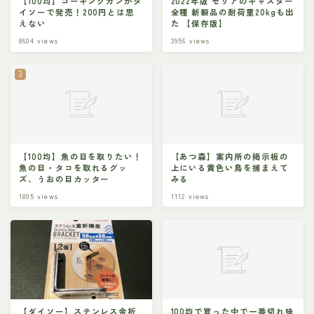
【100均】コーキングガンがダ
2022年版 セリアのキャスター
イソーで発売！200円とは思
全種 新製品の耐荷重20kgも出
えない
た 【保存版】
8604
views
3956
views
【100均】魚の目を取りたい！
【あつ森】案内所の掲示板の
魚の目・タコを取れるグッ
上にいる黄色い鳥を捕まえて
ズ、うおの目カッター
みる
1805
views
1112
views
【ダイソー】ステンレス金折
100均で買った中で一番切れ味