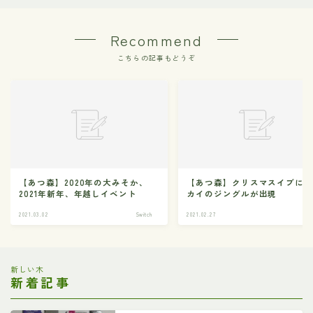
Recommend
こちらの記事もどうぞ
【あつ森】2020年の大みそか、
【あつ森】クリスマスイブに
2021年新年、年越しイベント
カイのジングルが出現
2021.03.02
Switch
2021.02.27
Swi
新しい木
新着記事