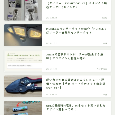
【ダイソー・TOKUTOKUYA】ネオジウム磁
石フックL（スイング）
2026.02.14
100均
MEIKEEのセンサーライトの紹介「MEIKEE 3
灯ソーラー分離型センサーライト」
2025.07.22
家電
JIN:Rで記事リストがエラーが発生する原
因！プラグインと相性が悪い
2025.02.01
WordPress
軽い力で切れる剪定ばさみをレビュー・評
価・切れ味【千吉 オートラチェット剪定鋏
SGP-55R】
2023.04.04
園芸
EBLの最新単4電池、16本セット買いました
デザイン変わってる！