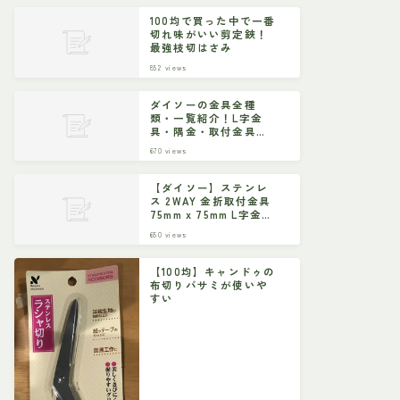
100均で買った中で一番
切れ味がいい剪定鋏！
最強枝切はさみ
852
views
ダイソーの金具全種
類・一覧紹介！L字金
具・隅金・取付金具な
ど
670
views
【ダイソー】ステンレ
ス 2WAY 金折取付金具
75mm x 75mm L字金具
ジョイント金具
650
views
【100均】キャンドゥの
布切りバサミが使いや
すい