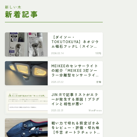
新しい木
新着記事
【ダイソー・
TOKUTOKUYA】ネオジウ
ム磁石フックL（スイン
グ）
2026.02.14
100均
MEIKEEのセンサーライト
の紹介「MEIKEE 3灯ソー
ラー分離型センサーライ
ト」
2025.07.22
家電
JIN:Rで記事リストがエラ
ーが発生する原因！プラグ
インと相性が悪い
2025.02.01
WordPress
軽い力で切れる剪定ばさみ
をレビュー・評価・切れ味
【千吉 オートラチェット
剪定鋏 SGP-55R】