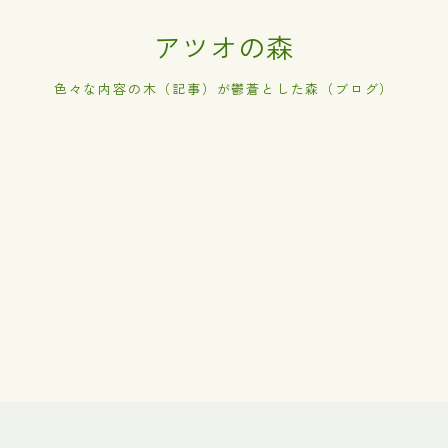
アツオの森
色々な内容の木（記事）が鬱蒼とした森（ブログ）