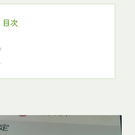
目次
？
合
合