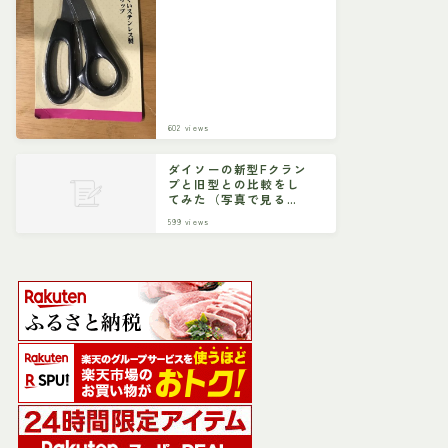
602
views
ダイソーの新型Fクラン
プと旧型との比較をし
てみた（写真で見る比
較）
599
views