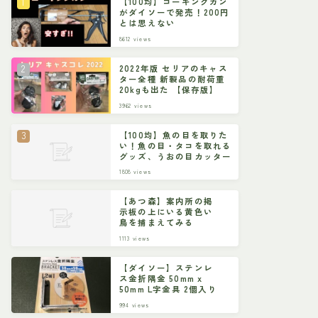
【100均】コーキングガン
がダイソーで発売！200円
とは思えない
8612
views
2022年版 セリアのキャス
ター全種 新製品の耐荷重
20kgも出た 【保存版】
3962
views
【100均】魚の目を取りた
い！魚の目・タコを取れる
グッズ、うおの目カッター
1808
views
【あつ森】案内所の掲
示板の上にいる黄色い
鳥を捕まえてみる
1113
views
【ダイソー】ステンレ
ス金折隅金 50mm x
50mm L字金具 2個入り
994
views