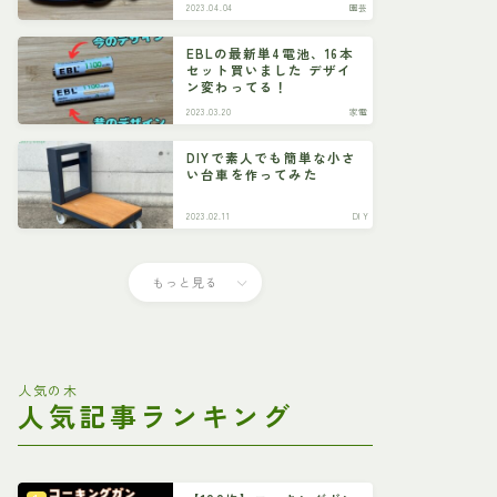
2023.04.04
園芸
EBLの最新単4電池、16本
セット買いました デザイ
ン変わってる！
2023.03.20
家電
DIYで素人でも簡単な小さ
い台車を作ってみた
2023.02.11
DIY
もっと見る
人気の木
人気記事ランキング