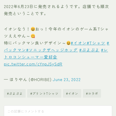
2022年6月23日に発売されるようです。店舗でも順次
発売ということです。
イオンなう！
おっ！今年のイオンのゲーム系Tシャ
ツええやん～
特にパックマン良いデザイン～
#イオン
#Tシャツ
#
パックマン
#ソニックザヘッジホッグ
#ぷよぷよ
#レ
トロコンシューマー愛好会
pic.twitter.com/cYnpJSySdR
— ほりやん (@HORIBE)
June 23, 2022
#ぷよぷよ
#プリントTシャツ
#イオン
#コラボ