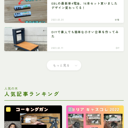
EBLの最新単4電池、16本セット買いました
デザイン変わってる！
2023.03.20
家電
DIYで素人でも簡単な小さい台車を作ってみ
た
2023.02.11
DIY
もっと見る
人気の木
人気記事ランキング