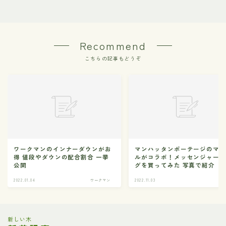
Recommend
こちらの記事もどうぞ
ワークマンのインナーダウンがお
マンハッタンポーテージのマ
得 値段やダウンの配合割合 一挙
ルがコラボ！メッセンジャー
公開
グを買ってみた 写真で紹介
2022.01.04
ワークマン
2022.11.03
カ
新しい木