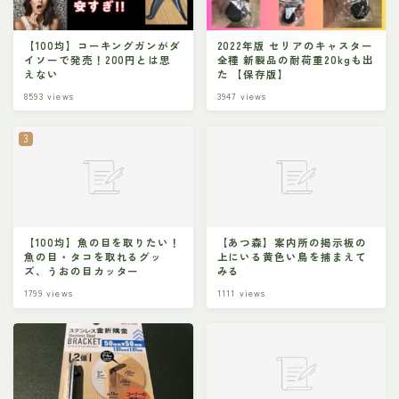
【100均】コーキングガンがダ
2022年版 セリアのキャスター
イソーで発売！200円とは思
全種 新製品の耐荷重20kgも出
えない
た 【保存版】
8593
views
3947
views
【100均】魚の目を取りたい！
【あつ森】案内所の掲示板の
魚の目・タコを取れるグッ
上にいる黄色い鳥を捕まえて
ズ、うおの目カッター
みる
1799
views
1111
views