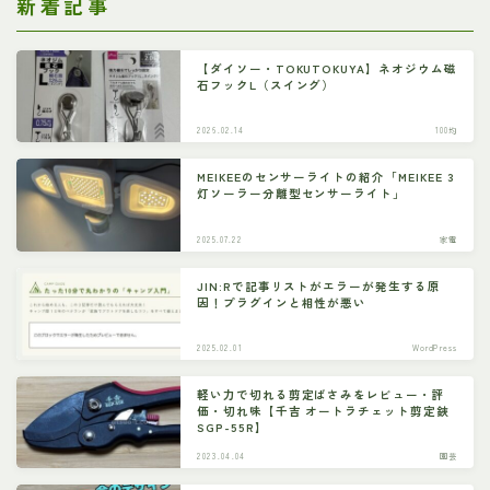
新着記事
【ダイソー・TOKUTOKUYA】ネオジウム磁
石フックL（スイング）
2026.02.14
100均
MEIKEEのセンサーライトの紹介「MEIKEE 3
灯ソーラー分離型センサーライト」
2025.07.22
家電
JIN:Rで記事リストがエラーが発生する原
因！プラグインと相性が悪い
2025.02.01
WordPress
軽い力で切れる剪定ばさみをレビュー・評
価・切れ味【千吉 オートラチェット剪定鋏
SGP-55R】
2023.04.04
園芸